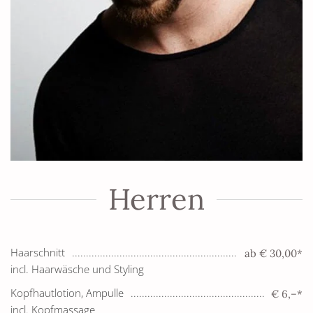
Herren
Haarschnitt
ab € 30,00*
incl. Haarwäsche und Styling
Kopfhautlotion, Ampulle
€ 6,–*
incl. Kopfmassage